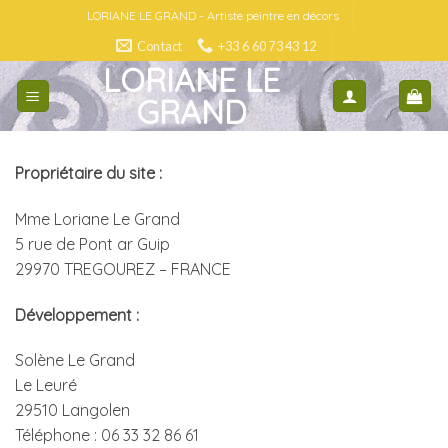
Skip
LORIANE LE GRAND - Artiste peintre en décors
to
Contact
+33 6 60 73 43 12
content
LORIANE LE
GRAND
Propriétaire du site :
Mme Loriane Le Grand
5 rue de Pont ar Guip
29970 TREGOUREZ – FRANCE
Développement :
Solène Le Grand
Le Leuré
29510 Langolen
Téléphone : 06 33 32 86 61