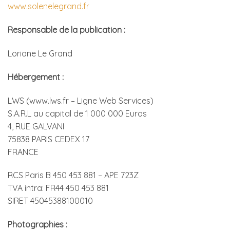
www.solenelegrand.fr
Responsable de la publication :
Loriane Le Grand
Hébergement :
LWS (www.lws.fr – Ligne Web Services)
S.A.R.L au capital de 1 000 000 Euros
4, RUE GALVANI
75838 PARIS CEDEX 17
FRANCE
RCS Paris B 450 453 881 – APE 723Z
TVA intra: FR44 450 453 881
SIRET 45045388100010
Photographies :