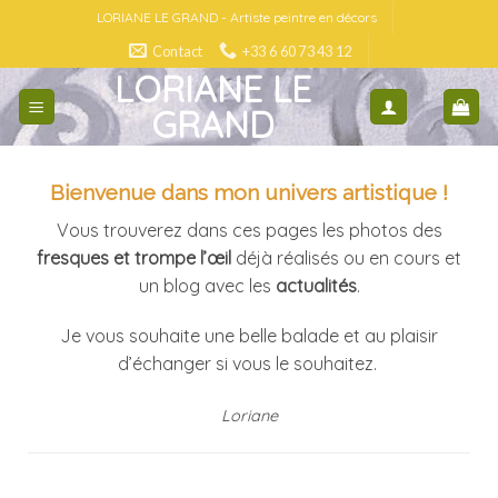
Skip
LORIANE LE GRAND - Artiste peintre en décors
to
Contact
+33 6 60 73 43 12
content
LORIANE LE
GRAND
Bienvenue dans mon univers artistique !
Vous trouverez dans ces pages les photos des
fresques et trompe l’œil
déjà réalisés ou en cours et
un blog avec les
actualités
.
Je vous souhaite une belle balade et au plaisir
d’échanger si vous le souhaitez.
Loriane