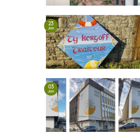
23
Jan
03
Jan