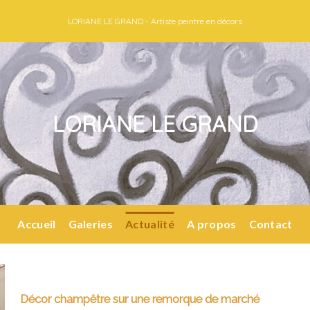
LORIANE LE GRAND - Artiste peintre en décors
LORIANE LE GRAND
Accueil
Galeries
Actualité
A propos
Contact
Décor champêtre sur une remorque de marché