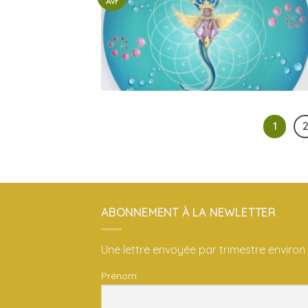
Avr
1
ABONNEMENT À LA NEWLETTER
Une lettre envoyée par trimestre environ
Prénom