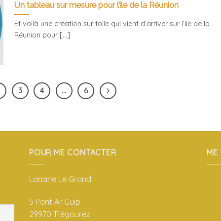
Un tableau sur mesure pour l’île de la Réunion
Et voilà une création sur toile qui vient d’arriver sur l’ile de la
Réunion pour [...]
2
3
4
…
6
POUR ME CONTACTER
ME
Loriane Le Grand
5 Pont Ar Guip
29970 Trégourez