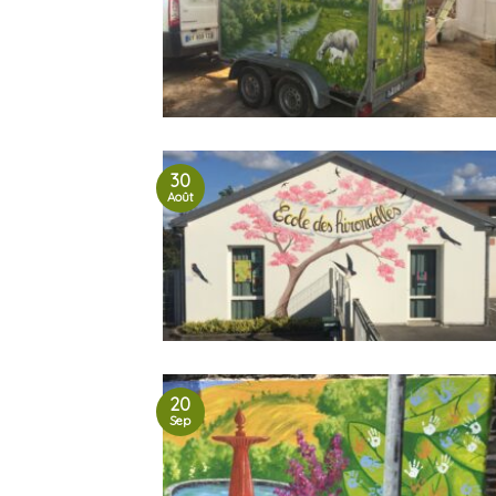
30
Août
20
Sep