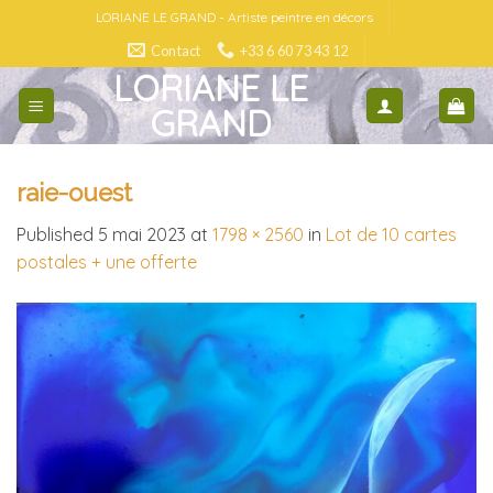
Skip
LORIANE LE GRAND - Artiste peintre en décors
to
Contact
+33 6 60 73 43 12
content
LORIANE LE
GRAND
raie-ouest
Published
5 mai 2023
at
1798 × 2560
in
Lot de 10 cartes
postales + une offerte