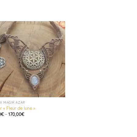
X MAGIK AZAR
er « Fleur de lune »
0
€
–
170,00
€