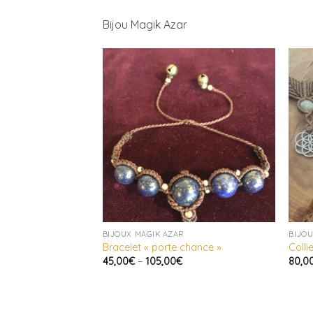
Bijou Magik Azar
BIJOUX MAGIK AZAR
BIJOU
Bracelet « porte chance »
Colli
45,00
€
–
105,00
€
80,0