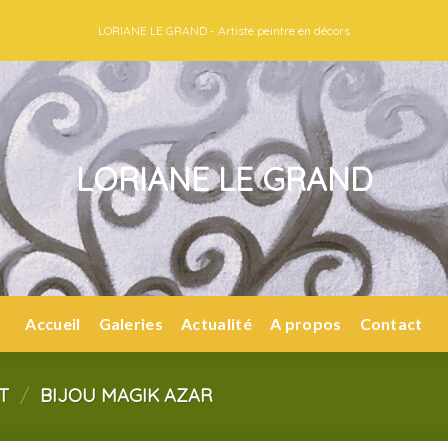
LORIANE LE GRAND - Artiste peintre en décors
LORIANE LE GRAND
Accueil
Galeries
Actualité
A propos
Contact
IT
/
BIJOU MAGIK AZAR