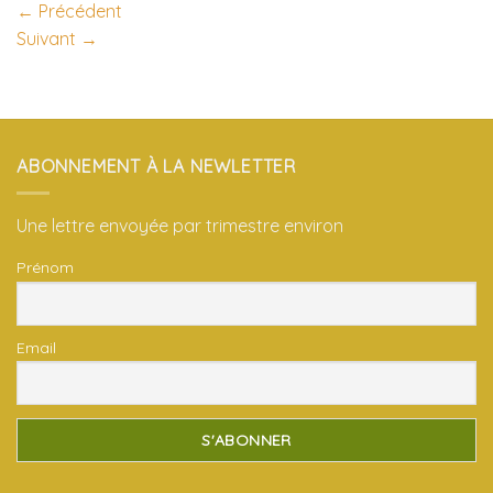
←
Précédent
Suivant
→
ABONNEMENT À LA NEWLETTER
Une lettre envoyée par trimestre environ
Prénom
Email