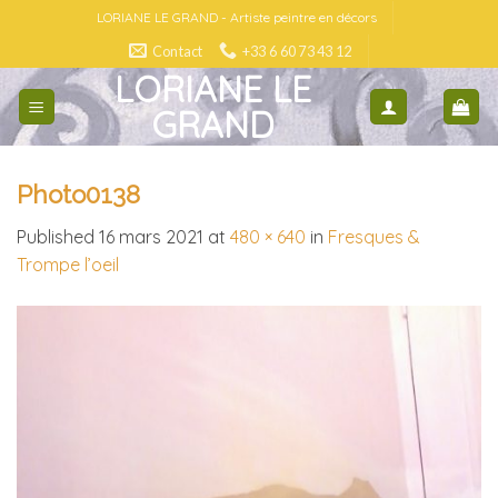
Skip
LORIANE LE GRAND - Artiste peintre en décors
to
Contact
+33 6 60 73 43 12
content
LORIANE LE
GRAND
Photo0138
Published
16 mars 2021
at
480 × 640
in
Fresques &
Trompe l’oeil