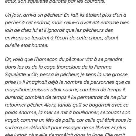
eaux, son squelette ballotté par les courants.
Un jour, arriva un pêcheur. En fait, ils étaient plus d’un à
pêcher à cet endroit, mais celui-ci avait été entraîné bien
loin de chez lui et il ignorait que les pêcheurs des
environs se tenaient à l’écart de cette crique, disant
qu’elle était hantée.
Or, voilà que l’hameçon du pêcheur vint à se prendre
dans les os de la cage thoracique de la Femme
Squelette. « Oh, pensa le pêcheur, je tiens là une grosse
prise ! » Il imaginait déjà le nombre de personnes que ce
magnifique poisson allait nourrir, combien de temps il
durerait, combien de temps il lui permettrait de ne plus
retourner pêcher. Alors, tandis qu’il se bagarrait avec ce
poids énorme, la mer se mit à bouillonner, secouant son
kayak comme un fétu de paille, car celle qui était sous la
surface se débattait pour essayer de se libérer. Et plus
elle luttait, plus elle s’emmêlait dans la ligne. Elle avait