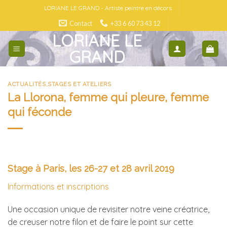
Skip
LORIANE LE GRAND - Artiste peintre en décors
to
Contact
+33 6 60 73 43 12
content
LORIANE LE
GRAND
ACTUALITÉS
,
STAGES ET ATELIERS
La Llorona, femme qui pleure, femme
qui féconde
Stage à Paris, les 26-27 et 28 avril 2019
Informations et inscriptions
Une occasion unique de revisiter notre veine créatrice,
de creuser notre filon et de faire le point sur cette