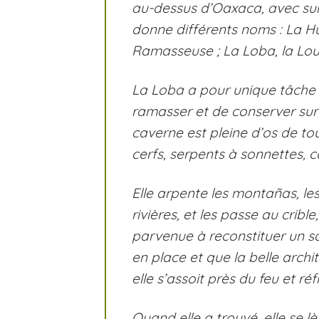
au-dessus d’Oaxaca, avec sur 
donne différents noms :
La H
Ramasseuse ;
La Loba
, la Lo
La Loba
a pour unique tâche 
ramasser et de conserver surt
caverne est pleine d’os de to
cerfs, serpents à sonnettes, c
Elle arpente les
montañas
, l
rivières, et les passe au cribl
parvenue à reconstituer un squ
en place et que la belle archi
elle s’assoit près du feu et ré
Quand elle a trouvé, elle se l