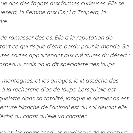
le dos des fagots aux formes curieuses. Elle se
uesera
, la Femme aux Os ;
La Trapera
, la
uve.
de ramasser des os. Elle a la réputation de
out ce qui risque d’être perdu pour le monde. Sa
utes sortes appartenant aux créatures du désert :
orbeaux. mais on la dit spécialiste des loups.
es montagnes, et les
arroyos
, le lit asséché des
e, à la recherche d’os de loups. Lorsqu’elle est
elette dans sa totalité, lorsque le dernier os est
tecture blanche de l’animal est au sol devant elle,
fléchit au chant qu’elle va chanter.
ève et, les mains tendues au-dessus de la
criatura
,