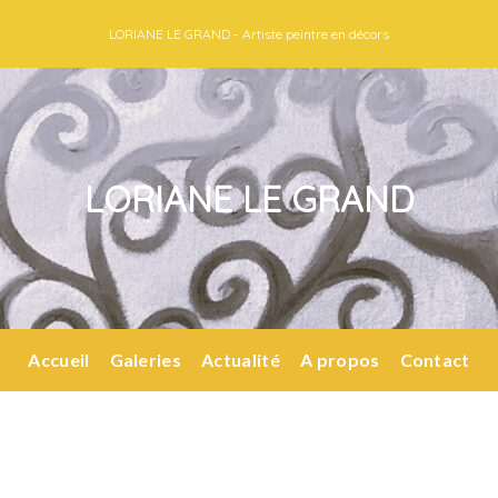
LORIANE LE GRAND - Artiste peintre en décors
LORIANE LE GRAND
Accueil
Galeries
Actualité
A propos
Contact