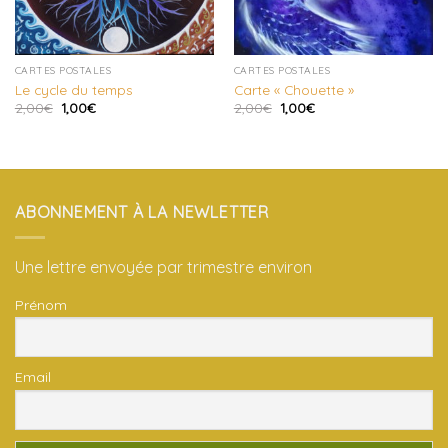
CARTES POSTALES
CARTES POSTALES
Le cycle du temps
Carte « Chouette »
2,00
€
1,00
€
2,00
€
1,00
€
ABONNEMENT À LA NEWLETTER
Une lettre envoyée par trimestre environ
Prénom
Email