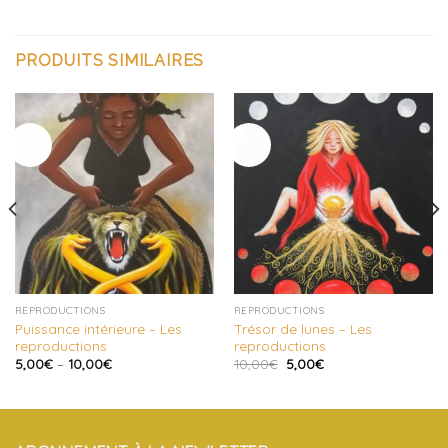
PRODUITS SIMILAIRES
REPRODUCTIONS
REPRODUCTIONS
Puissance intérieure – Les
Trésor de lunes – Les
reproductions
reproductions
5,00
€
–
10,00
€
10,00
€
5,00
€