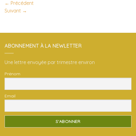
←
Précédent
Suivant
→
ABONNEMENT À LA NEWLETTER
Une lettre envoyée par trimestre environ
Prénom
Email